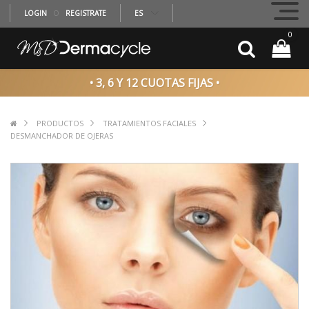
LOGIN
O
REGISTRATE
ES
0
• 3, 6 Y 12 CUOTAS FIJAS •
PRODUCTOS
TRATAMIENTOS FACIALES
DESMANCHADOR DE OJERAS