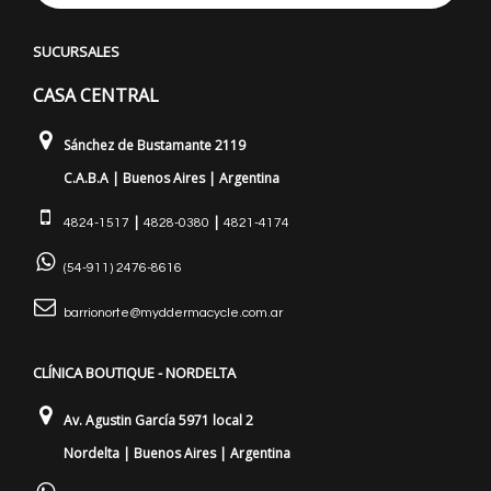
SUCURSALES
CASA CENTRAL
Sánchez de Bustamante 2119
C.A.B.A | Buenos Aires | Argentina
|
|
4824-1517
4828-0380
4821-4174
(54-911) 2476-8616
barrionorte@myddermacycle.com.ar
CLÍNICA BOUTIQUE - NORDELTA
Av. Agustin García 5971 local 2
Nordelta | Buenos Aires | Argentina