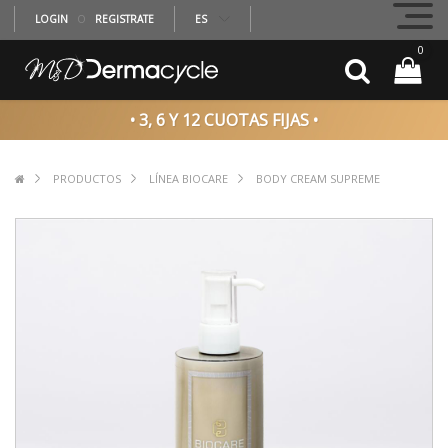
LOGIN
O
REGISTRATE
ES
0
• 3, 6 Y 12 CUOTAS FIJAS •
PRODUCTOS
LÍNEA BIOCARE
BODY CREAM SUPREME