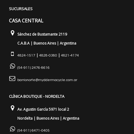
SUCURSALES
CASA CENTRAL
Sánchez de Bustamante 2119
C.A.B.A | Buenos Aires | Argentina
|
|
4824-1517
4828-0380
4821-4174
(54-911) 2476-8616
barrionorte@myddermacycle.com.ar
CLÍNICA BOUTIQUE - NORDELTA
Av. Agustin García 5971 local 2
Nordelta | Buenos Aires | Argentina
(54-911) 6471-0405