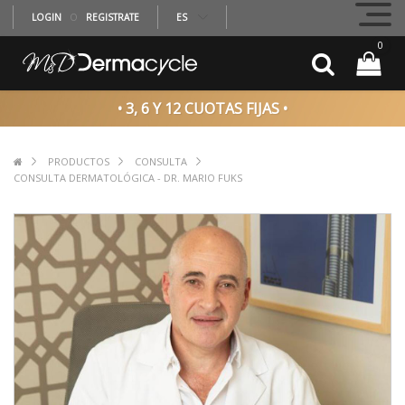
LOGIN
O
REGISTRATE
ES
0
• 3, 6 Y 12 CUOTAS FIJAS •
PRODUCTOS
CONSULTA
CONSULTA DERMATOLÓGICA - DR. MARIO FUKS