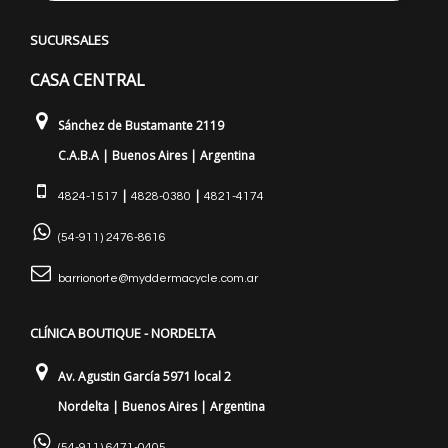
SUCURSALES
CASA CENTRAL
Sánchez de Bustamante 2119
C.A.B.A | Buenos Aires | Argentina
|
|
4824-1517
4828-0380
4821-4174
(54-911) 2476-8616
barrionorte@myddermacycle.com.ar
CLÍNICA BOUTIQUE - NORDELTA
Av. Agustin García 5971 local 2
Nordelta | Buenos Aires | Argentina
(54-911) 6471-0405